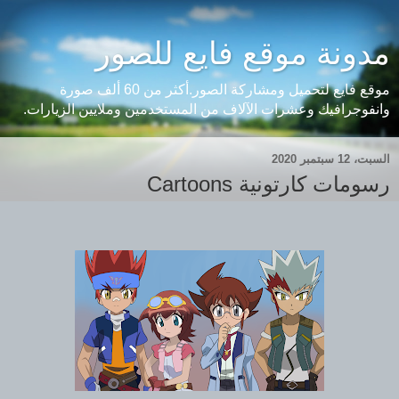
مدونة موقع فايع للصور
موقع فايع لتحميل ومشاركة الصور.أكثر من 60 ألف صورة
وانفوجرافيك وعشرات الآلاف من المستخدمين وملايين الزيارات.
السبت، 12 سبتمبر 2020
رسومات كارتونية Cartoons