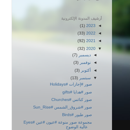
أرشيف المدونة الإلكترونية
(1)
2023
◄
(33)
2022
◄
(92)
2021
◄
(32)
2020
▼
◄
ديسمبر
(7)
◄
نوفمبر
(3)
◄
أكتوبر
(3)
▼
سبتمبر
(13)
صور #إجازات #Holidays
صور #هدايا #gifts
صور كنائس #Churches
صور #شروق_الشمس #Sun_Rise
صور طيور #Birds
مجموعة صور منوعة #عيون #عين #Eyes
عالية الوضوح