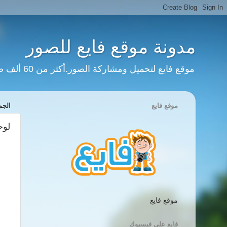
مدونة موقع فايع للصور
موقع فايع لتحميل ومشاركة الصور.أكثر من 60 ألف صورة وانفوجرافيك وعشرات الآلاف من المستخدمين وملايين الزيارات.
موقع فايع
الجمعة، 11 
لوح
موقع فايع
فايع على فيسبوك