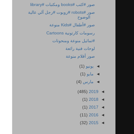
صور #كتب #books ومكتبات #library
صور #robots #روبوت #رجل آلي عالية
الوضوح
صور #أطفال #Kids منوعة
رسومات كارتونية Cartoons
#تماثيل منوعة ومنحوتات
لوحات فنية رائعة
صور أقلام منوعة
◄
يونيو
(1)
◄
مايو
(1)
◄
مارس
(4)
(485)
2019
◄
(1)
2018
◄
(1)
2017
◄
(11)
2016
◄
(32)
2015
◄