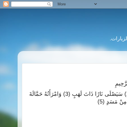
َّحِيمِ
تَبَّتْ يَدَا أَبِي لَهَبٍ وَتَبَّ (1) مَا أَغْنَى عَنْهُ مَالُهُ وَمَا كَسَبَ (2) سَيَصْلَى نَارًا ذَاتَ لَهَبٍ (3) وَامْرَأَتُهُ حَمَّالَةَ