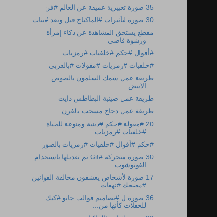
35 صورة تعبيرية عميقة عن العالم #فن
30 صورة لتأثيرات #الماكياج قبل وبعد #بنات
مقطع يستحق المشاهدة عن ذكاء إمرأة
ورشوة قاضي
#أقوال #حكم #خلفيات #رمزيات
#خلفيات #رمزيات #مقولات #بالعربي
طريقة عمل سمك السلمون بالصوص
الابيض
طريقة عمل صينية البطاطس دايت
طريقة عمل دجاج مسحب بالفرن
20 #مقولة #حكم #دينية ومنوعة للحياة
#خلفيات #رمزيات
#حكم #أقوال #خلفيات #رمزيات بالصور
30 صورة متحركة #Gif تم تعديلها باستخدام
الفوتوشوب ...
17 صورة لأشخاص يعشقون مخالفة القوانين
#مضحك #نهفات
36 صورة ل #تصاميم قوالب جاتو #كيك
للحفلات كأنها من...