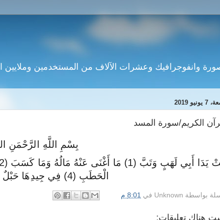
يونيو 2019
رآن الكريم/سورة المسد
بِسْمِ اللَّهِ الرَّحْمَنِ الر
الْحَطَبِ (4) فِي جِيدِهَا حَبْلٌ مِنْ مَسَدٍ (5)
لة بواسطة
Unknown
في
8:01 م
ت هناك تعليقات: