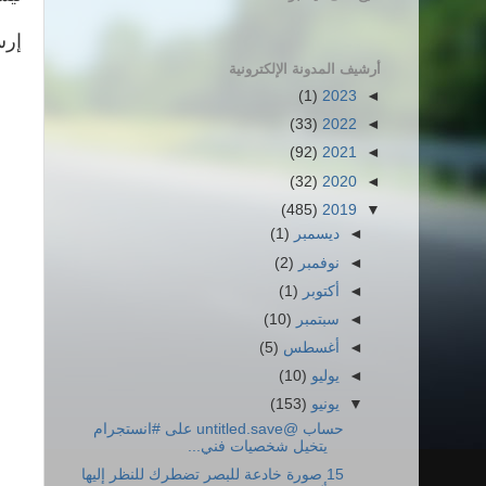
إرس
أرشيف المدونة الإلكترونية
(1)
2023
◄
(33)
2022
◄
(92)
2021
◄
(32)
2020
◄
(485)
2019
▼
◄
ديسمبر
(1)
◄
نوفمبر
(2)
◄
أكتوبر
(1)
◄
سبتمبر
(10)
◄
أغسطس
(5)
◄
يوليو
(10)
▼
يونيو
(153)
حساب @untitled.save على #انستجرام
يتخيل شخصيات فني...
15 صورة خادعة للبصر تضطرك للنظر إليها