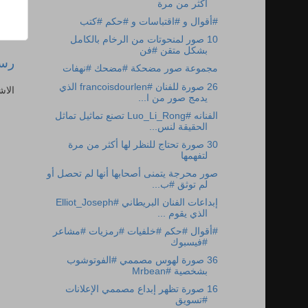
أكثر من مرة
#أقوال و #اقتباسات و #حكم #كتب
10 صور لمنحوتات من الرخام بالكامل
بشكل متقن #فن
رسا
مجموعة صور مضحكة #مضحك #نهفات
26 صورة للفنان #francoisdourlen الذي
الاش
يدمج صور من ا...
الفنانه #Luo_Li_Rong تصنع تماثيل تماثل
الحقيقة لنس...
30 صورة تحتاج للنظر لها أكثر من مرة
لتفهمها
صور محرجة يتمنى أصحابها أنها لم تحصل أو
لم توثق #ب...
إبداعات الفنان البريطاني #Elliot_Joseph
الذي يقوم ...
#أقوال #حكم #خلفيات #رمزيات #مشاعر
#فيسبوك
36 صورة لهوس مصممي #الفوتوشوب
بشخصية #Mrbean
16 صورة تظهر إبداع مصممي الإعلانات
#تسويق