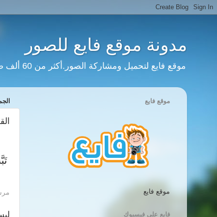
مدونة موقع فايع للصور
موقع فايع لتحميل ومشاركة الصور.أكثر من 60 ألف صورة وانفوجرافيك وعشرات الآلاف من المستخدمين وملايين الزيارات.
موقع فايع
الجمعة، 7 
الق
موقع فايع
مرس
ليس
فايع على فيسبوك