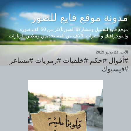
مدونة موقع فايع للصور
موقع فايع لتحميل ومشاركة الصور.أكثر من 60 ألف صورة
وانفوجرافيك وعشرات الآلاف من المستخدمين وملايين الزيارات.
الأحد، 23 يونيو 2019
#أقوال #حكم #خلفيات #رمزيات #مشاعر
#فيسبوك