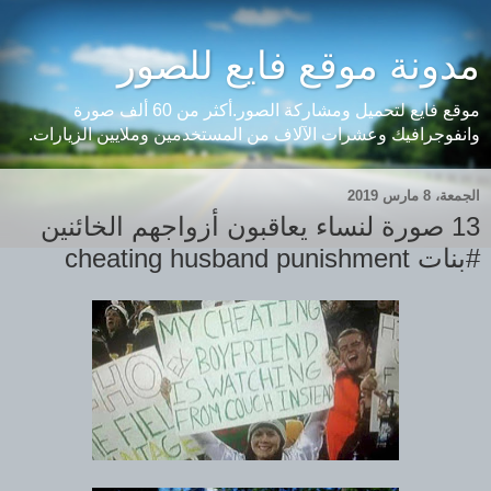
مدونة موقع فايع للصور
موقع فايع لتحميل ومشاركة الصور.أكثر من 60 ألف صورة
وانفوجرافيك وعشرات الآلاف من المستخدمين وملايين الزيارات.
الجمعة، 8 مارس 2019
13 صورة لنساء يعاقبون أزواجهم الخائنين
#بنات cheating husband punishment