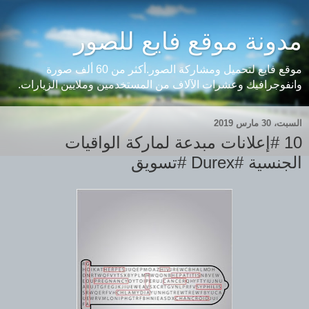
مدونة موقع فايع للصور
موقع فايع لتحميل ومشاركة الصور.أكثر من 60 ألف صورة
وانفوجرافيك وعشرات الآلاف من المستخدمين وملايين الزيارات.
السبت، 30 مارس 2019
10 #إعلانات مبدعة لماركة الواقيات
الجنسية #Durex #تسويق