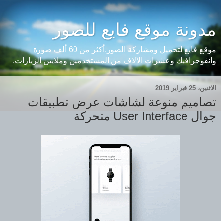
مدونة موقع فايع للصور
موقع فايع لتحميل ومشاركة الصور.أكثر من 60 ألف صورة
وانفوجرافيك وعشرات الآلاف من المستخدمين وملايين الزيارات.
الاثنين، 25 فبراير 2019
تصاميم منوعة لشاشات عرض تطبيقات
جوال User Interface متحركة