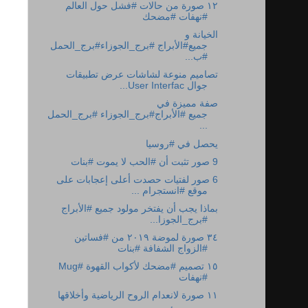
١٢ صورة من حالات #فشل حول العالم
#نهفات #مضحك
الخيانة و
#ب...
تصاميم منوعة لشاشات عرض تطبيقات
جوال User Interfac...
صفة مميزة في
جميع #الأبراج#برج_الجوزاء ‎#برج_الحمل
...
يحصل في #روسيا
9 صور تثبت أن #الحب لا يموت #بنات
6 صور لفتيات حصدت أعلى إعجابات على
موقع #انستجرام ...
بماذا يجب أن يفتخر مولود جميع #الأبراج
#برج_الجوزا...
٣٤ صورة لموضة ٢٠١٩ من #فساتين
#الزواج الشفافة #بنات
١٥ تصميم #مضحك لأكواب القهوة #Mug
#نهفات
١١ صورة لانعدام الروح الرياضية وأخلاقها