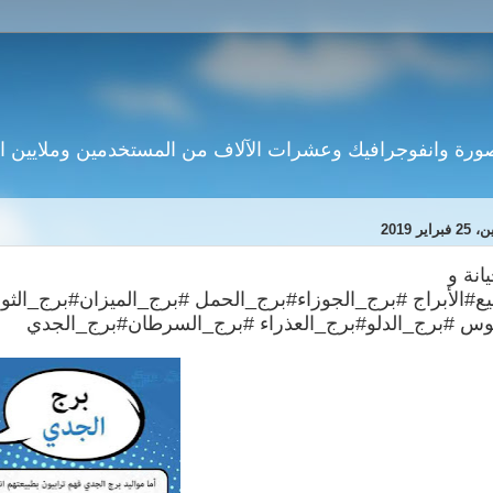
فبراير 2019
يانة و
رج_العذراء ‎#برج_السرطان‎#برج_الجدي