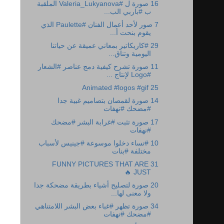
16 صورة ل #Valeria_Lukyanova الملقبة
ب #باربي الب...
7 صور لأحد أعمال الفنان #Paulette الذي
يقوم بنحت أ...
29 #كاريكاتير بمعاني عميقة عن حياتنا
اليومية وتناق...
11 صورة تشرح كيفية دمج عناصر #الشعار
#Logo لإنتاج ...
25 Animated #logos #gif
14 صورة لقمصان بتصاميم غبية جدا
#مضحك #نهفات
17 صورة تثبت #غرابة البشر #مضحك
#نهفات
10 #نساء دخلوا موسوعة #جينيس لأسباب
مختلفة #بنات
31 FUNNY PICTURES THAT ARE
JUST 🔥
20 صورة لتصليح أشياء بطريقة مضحكة جدا
ولا معنى لها...
34 صورة تظهر #غباء بعض البشر اللامتناهي
#مضحك #نهفات