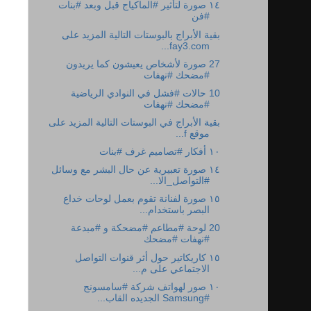
١٤ صورة لتأثير #الماكياج قبل وبعد #بنات
#فن
بقية الأبراج بالبوستات التالية المزيد على
fay3.com...
27 صورة لأشخاص يعيشون كما يريدون
#مضحك #نهفات
10 حالات #فشل في النوادي الرياضية
#مضحك #نهفات
بقية الأبراج في البوستات التالية المزيد على
موقع f...
١٠ أفكار #تصاميم غرف #بنات
١٤ صورة تعبيرية عن حال البشر مع وسائل
#التواصل_الا...
١٥ صورة لفنانة تقوم بعمل لوحات خداع
البصر باستخدام...
20 لوحة #مطاعم #مضحكة و #مبدعة
#نهفات #مضحك
١٥ كاريكاتير حول أثر قنوات التواصل
الاجتماعي على م...
١٠ صور لهواتف شركة #سامسونج
#Samsung الجديده القاب...