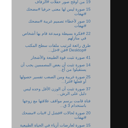
19 من أوقح صور حفلات #الزفاف
15 صورة ليس لها معنى حرفيا #مضحك
#نهفات
10 صور لأخطاء تصميم غريبة #مضحك
#نهفات
22 #فكرة بسيطة ومبدعة قام بها أشخاص
في منازلهم
طرق رائعة لترتيب ملفات سطح المكتب
#Desktop #فن #خل...
41 صورة تثبت قوة الطبيعة والأشجار
14 صورة تثبت أن بعض المصممين يجب أن
يستقيلوا من أع...
25 صورة غريبة ومن الصعب تفسير حصولها
أو فعلها #غرا...
37 صورة تثبت أن الوزن الأقل وحده ليس
دليل على الرش...
فتاة قامت برسم مواقف علاقتها مع زوجها
باستخدام 3 ق...
20 صورة لحالات #فشل ل #بنات #مضحك
#نهفات
15 صورة لعارضات أزياء في الحياة الطبيعية