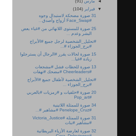
◄
مارس
(91)
▼
فبراير
(104)
31 صورة مضحكة لاستبدال وجوه
#Face_Swap أزواج وأصدق...
25 صورة للمستوى اللانهائي من #غباء بعض
البشر وعدم ...
#تحليل_الشخصية لرجل جميع #الأبراج
15 صورة لحالات يقرر #الرجال أن يسترجلوا
زيادة #غبا...
13 صورة للحظات فشل #مشجعات
#Cheerleaders #مضحك #نهفات
#تحليل_الشخصية لأطفال جميع #الأبراج
20 صورة #خلفيات و #رمزيات #بالعربي
#Pop_art
34 صورة للممثلة اللاتينية
#Penelope_Cruz #مشاهير #...
31 صورة للممثلة #Victoria_Justice
#مشاهير #بنات
32 صورة لعارضة الأزياء البريطانية
#Cara_Delevingne...