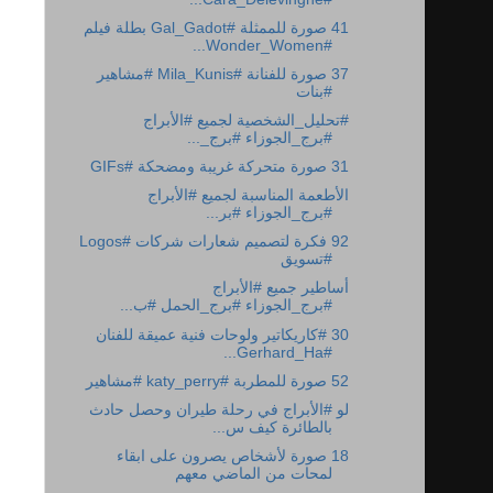
41 صورة للممثلة #Gal_Gadot بطلة فيلم
#Wonder_Women...
37 صورة للفنانة #Mila_Kunis #مشاهير
#بنات
#برج_الجوزاء ‎#برج_...
31 صورة متحركة غريبة ومضحكة #GIFs
الأطعمة المناسبة لجميع #الأبراج
92 فكرة لتصميم شعارات شركات #Logos
#تسويق
أساطير جميع #الأبراج
30 #كاريكاتير ولوحات فنية عميقة للفنان
#Gerhard_Ha...
52 صورة للمطربة #katy_perry #مشاهير
لو #الأبراج في رحلة طيران وحصل حادث
بالطائرة كيف س...
18 صورة لأشخاص يصرون على ابقاء
لمحات من الماضي معهم