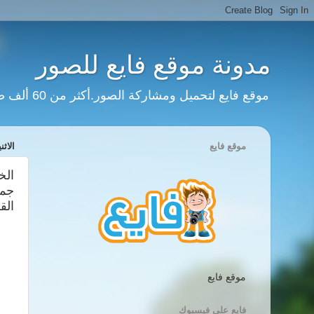
مدونة موقع فايع للصور
موقع فايع لتحميل ومشاركة الصور.أكثر من 60 ألف صورة وانفوجرافيك وعشرات الآلاف من المستخدمين وملايين الزيارات.
موقع فايع
الاثنين، 25 
الخ
القوس ‎#برج_الدلو‎#ب
موقع فايع
فايع على فيسبوك