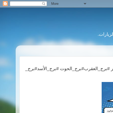
جميع#الأبراج #برج_الجوزاء‎#برج_الحمل ‎#برج_الميزان‎#برج_الثور‎ #برج_العقرب‎#برج_الحوت ‎#برج_الأسد‎#برج_