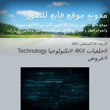
مدونة موقع فايع للصور
موقع فايع لتحميل ومشاركة الصور.أكثر من 60 ألف صورة
وانفوجرافيك وعشرات الآلاف من المستخدمين وملايين الزيارات.
الأربعاء، 18 أغسطس 2021
#خلفيات #4K #تكنولوجيا Technology
#عروض