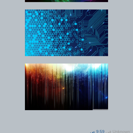
Unknown
في
9:59 ص