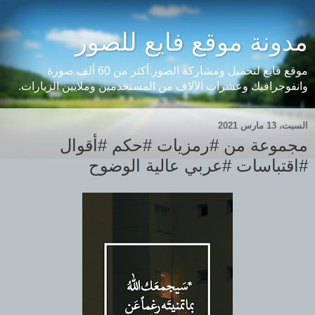
مدونة موقع فايع للصور
موقع فايع لتحميل ومشاركة الصور.أكثر من 60 ألف صورة
وانفوجرافيك وعشرات الآلاف من المستخدمين وملايين الزيارات.
السبت، 13 مارس 2021
مجموعة من #رمزيات #حكم #أقوال
#اقتباسات #عربي عالية الوضوح