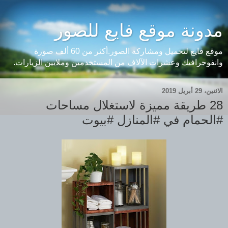
مدونة موقع فايع للصور
موقع فايع لتحميل ومشاركة الصور.أكثر من 60 ألف صورة
وانفوجرافيك وعشرات الآلاف من المستخدمين وملايين الزيارات.
الاثنين، 29 أبريل 2019
28 طريقة مميزة لاستغلال مساحات
#الحمام في #المنازل #بيوت